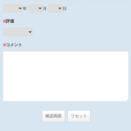
年
月
日
評価
※
コメント
※