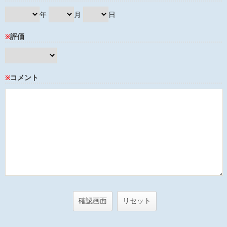
年
月
日
評価
※
コメント
※