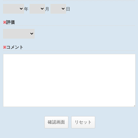
年
月
日
評価
※
コメント
※